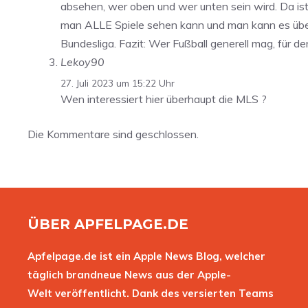
absehen, wer oben und wer unten sein wird. Da ist
man ALLE Spiele sehen kann und man kann es überal
Bundesliga. Fazit: Wer Fußball generell mag, für de
Lekoy90
27. Juli 2023 um 15:22 Uhr
Wen interessiert hier überhaupt die MLS ?
Die Kommentare sind geschlossen.
ÜBER APFELPAGE.DE
Apfelpage.de ist ein Apple News Blog, welcher
täglich brandneue News aus der Apple-
Welt veröffentlicht. Dank des versierten Teams