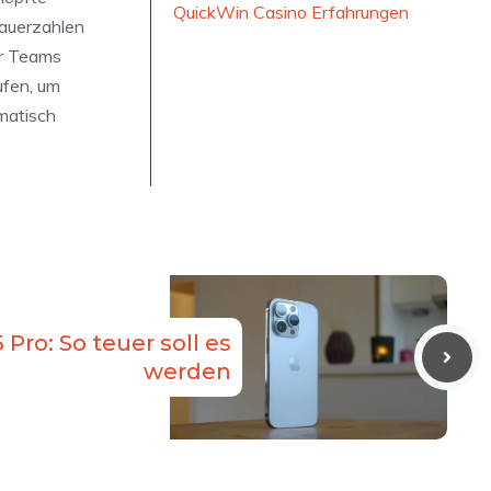
QuickWin Casino Erfahrungen
auerzahlen
er Teams
ufen, um
matisch
 Pro: So teuer soll es
werden