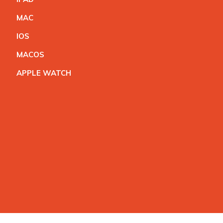
MA
C
IO
S
MACO
S
APPLE WATC
H