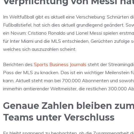
Verpflichtung von Messi ha
Im Weltfußball gibt es aktuell eine Verschiebung: Schnürten d
Fußballstiefel, hat sich dies aktuell grundlegend geändert. S
ein Novum: Cristiano Ronaldo und Lionel Messi spielen erstmal
für Inter Miami und die MLS entschieden, Gerüchten zufolge s
welches sich auszuzahlen scheint.
Berichten des
Sports Business Journals
steht der Streamingdi
Pass der MLS zu knacken. Das ist ein wichtiger Meilenstein 
kann. Aktuell steht man bei 700.000 Abonnenten und sowohl d
immerhin amtierender Weltmeister, die restlichen 300.000 A
Genaue Zahlen bleiben zu
Teams unter Verschluss
Es bleibt spannend zu beobachten, ob die Zusammenarbeit die