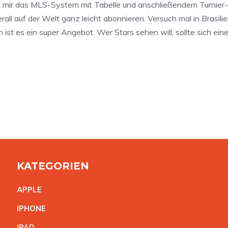
 mir das MLS-System mit Tabelle und anschließendem Turnier-For
l auf der Welt ganz leicht abonnieren. Versuch mal in Brasilie
n ist es ein super Angebot. Wer Stars sehen will, sollte sich ei
KATEGORIEN
APPL
E
IPHON
E
IPA
D