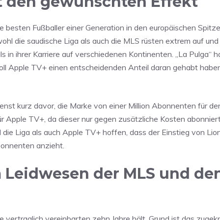
t den gewünschten Effekt
ie besten Fußballer einer Generation in den europäischen Spitze
owohl die saudische Liga als auch die MLS rüsten extrem auf und
s in ihrer Karriere auf verschiedenen Kontinenten. „La Pulga“ h
oll Apple TV+ einen entscheidenden Anteil daran gehabt haben.
enst kurz davor, die Marke von einer Million Abonnenten für de
für Apple TV+, da dieser nur gegen zusätzliche Kosten abonnie
ie Liga als auch Apple TV+ hoffen, dass der Einstieg von Lion
bonnenten anzieht.
m Leidwesen der MLS und de
 vertraglich vereinbarten zehn Jahre hält. Grund ist das zugek