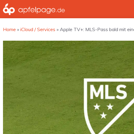
Zum
Inhalt
springen
Home
»
iCloud / Services
»
Apple TV+: MLS-Pass bald mit ein