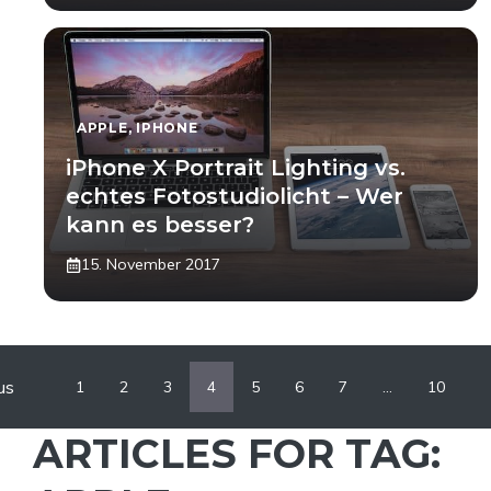
APPLE
,
IPHONE
iPhone X Portrait Lighting vs.
echtes Fotostudiolicht – Wer
kann es besser?
15. November 2017
us
1
2
3
4
5
6
7
…
10
ARTICLES FOR TAG: