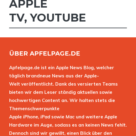
APPLE
TV
,
YOUTUBE
ÜBER APFELPAGE.DE
Apfelpage.de ist ein Apple News Blog, welcher
täglich brandneue News aus der Apple-
Welt veröffentlicht. Dank des versierten Teams
bieten wir dem Leser ständig aktuellen sowie
hochwertigen Content an. Wir halten stets die
Themenschwerpunkte
Apple
iPhone
,
iPad
sowie
Mac
und weitere Apple
Hardware im Auge, sodass es an keinen News fehlt.
Dennoch sind wir gewillt, einen Blick über den