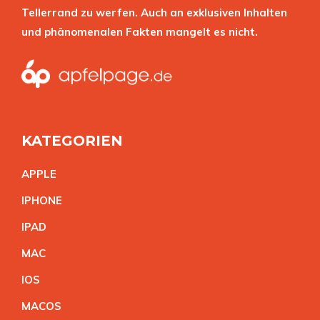
Tellerrand zu werfen. Auch an exklusiven Inhalten
und phänomenalen Fakten mangelt es nicht.
KATEGORIEN
APPL
E
IPHON
E
IPA
D
MA
C
IO
S
MACO
S