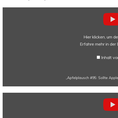
„Apfelplausch
#95:
Sollte
Apple
iOS
Hier klicken, um d
öffnen?
Erfahre mehr in der
|
Auswirkungen
Inhalt v
der
Trump
Zölle
„Apfelplausch #95: Sollte Appl
|
iPhone
11R
„Apfelplausch
Gerüchte“
#94:
von
XXL-
YouTube
WWDC-
anzeigen