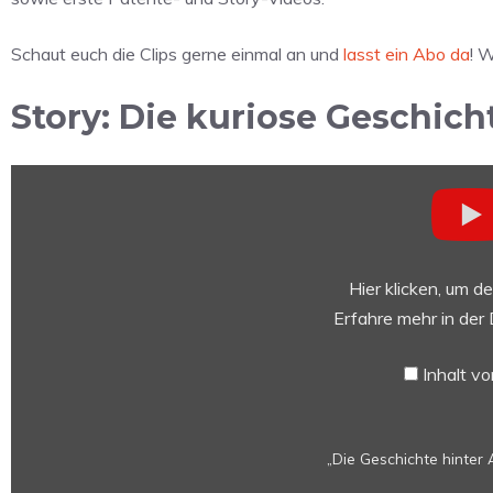
Schaut euch die Clips gerne einmal an und
lasst ein Abo da
! W
Story: Die kuriose Geschich
„Die
Geschichte
hinter
Apples
kuriosester
Hier klicken, um d
Werbung
Erfahre mehr in der
–
1984
Inhalt v
Macintosh
Super
Bowl
„Die Geschichte hinter
Werbung“