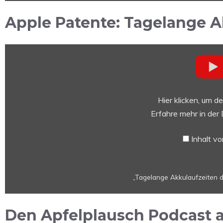
von
YouTube
Apple Patente: Tagelange A
anzeigen
„Tagelange
Akkulaufzeiten
durch
Brennstoffzelle
im
Hier klicken, um d
iPhone
Erfahre mehr in der
oder
MacBook
Inhalt v
–
Apple
Patente
„Tagelange Akkulaufzeiten d
#001“
von
YouTube
Den Apfelplausch Podcast 
anzeigen