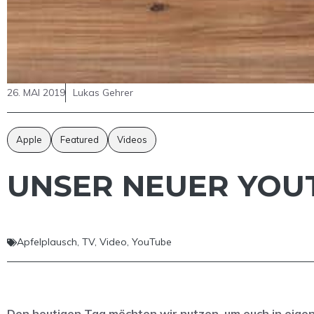
26. MAI 2019
Lukas Gehrer
Apple
Featured
Videos
UNSER NEUER YOUT
Apfelplausch
,
TV
,
Video
,
YouTube
Den heutigen Tag möchten wir nutzen, um euch in eige