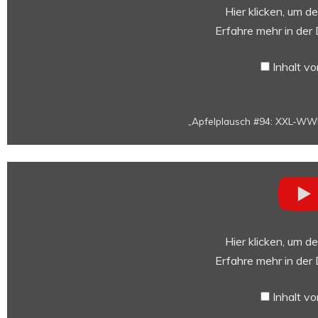
Gerüchte
Hier klicken, um d
|
Erfahre mehr in der
iPhone
2019
Inhalt v
Leaks
|
Neues
„Apfelplausch #94: XXL-WWD
von
Google
und
„Apfelplausch
Samsung“
#93:
von
Lukas
YouTube
fährt
anzeigen
Tesla
Hier klicken, um d
|
Erfahre mehr in der
Quartalszahlen
|
Inhalt v
Apple