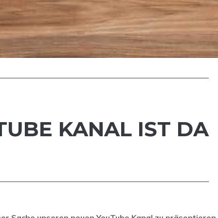
UBE KANAL IST DA
ner Sache unseren neuen YouTube Kanal zu präsentieren.