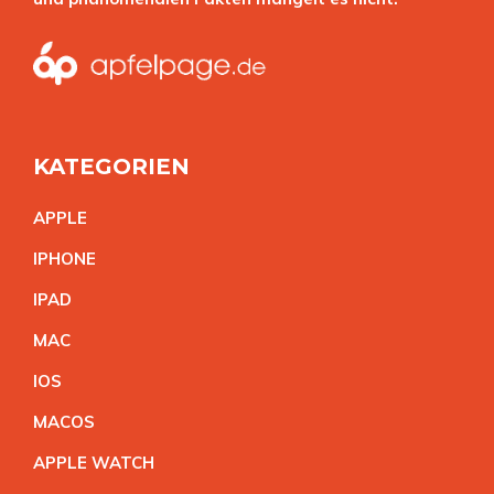
KATEGORIEN
APPL
E
IPHON
E
IPA
D
MA
C
IO
S
MACO
S
APPLE WATC
H