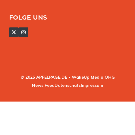
FOLGE UNS
© 2025 APFELPAGE.DE • WakeUp Media OHG
News Feed
Datenschutz
Impressum