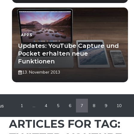
APPS
Updates: YouTube Capture und
Pocket erhalten neue
Funktionen
13. November 2013
us
1
…
4
5
6
7
8
9
10
ARTICLES FOR TAG: