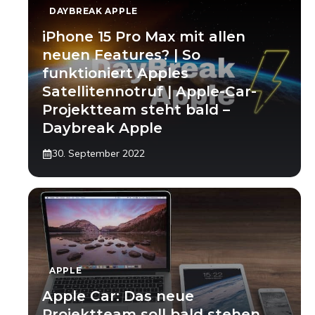
DAYBREAK APPLE
iPhone 15 Pro Max mit allen
neuen Features? | So
funktioniert Apples
Satellitennotruf | Apple-Car-
Projektteam steht bald –
Daybreak Apple
30. September 2022
APPLE
Apple Car: Das neue
Projektteam soll bald stehen