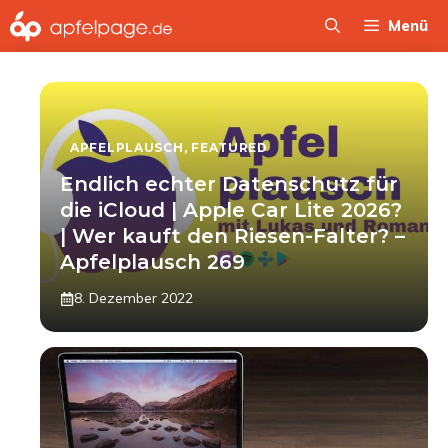
Zum
Menü
Inhalt
springen
APFELPLAUSCH
,
FEATURED
Endlich echter Datenschutz für
die iCloud | Apple Car Lite 2026?
| Wer kauft den Riesen-Falter? –
Apfelplausch 269
8. Dezember 2022