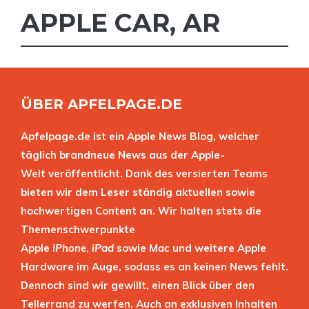
APPLE CAR
,
AR
ÜBER APFELPAGE.DE
Apfelpage.de ist ein Apple News Blog, welcher
täglich brandneue News aus der Apple-
Welt veröffentlicht. Dank des versierten Teams
bieten wir dem Leser ständig aktuellen sowie
hochwertigen Content an. Wir halten stets die
Themenschwerpunkte
Apple
iPhone
,
iPad
sowie
Mac
und weitere Apple
Hardware im Auge, sodass es an keinen News fehlt.
Dennoch sind wir gewillt, einen Blick über den
Tellerrand zu werfen. Auch an exklusiven Inhalten