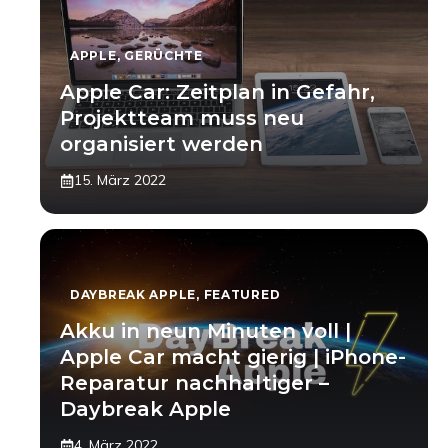
APPLE
,
GERÜCHTE
Apple Car: Zeitplan in Gefahr,
Projektteam muss neu
organisiert werden
15. März 2022
DAYBREAK APPLE
,
FEATURED
Akku in neun Minuten voll |
Apple Car macht gierig | iPhone-
Reparatur nachhaltiger –
Daybreak Apple
4. März 2022