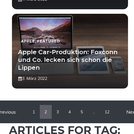
APPLE
,
FEATURED
Apple Car-Produktion: Foxconn
und Co. lecken sich schon die
Lippen
3. März 2022
revious
Ne
1
2
3
4
5
…
12
ARTICLES FOR TAG: