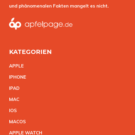
und phänomenalen Fakten mangelt es nicht.
KATEGORIEN
APPL
E
IPHON
E
IPA
D
MA
C
IO
S
MACO
S
APPLE WATC
H