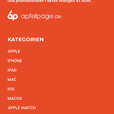
und phänomenalen Fakten mangelt es nicht.
KATEGORIEN
APPL
E
IPHON
E
IPA
D
MA
C
IO
S
MACO
S
APPLE WATC
H