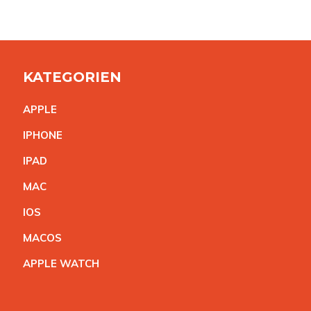
KATEGORIEN
APPL
E
IPHON
E
IPA
D
MA
C
IO
S
MACO
S
APPLE WATC
H