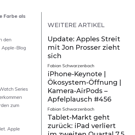
e Farbe als
WEITERE ARTIKEL
Update: Apples Streit
n den
mit Jon Prosser zieht
e Apple-Blog
sich
Fabian Schwarzenbach
iPhone-Keynote |
Ökosystem-Öffnung |
Watch Series
Kamera-AirPods –
überkommen
Apfelplausch #456
erden zum
Fabian Schwarzenbach
Tablet-Markt geht
zurück: iPad verliert
et. Apple
im zweiten Quartal 7,5