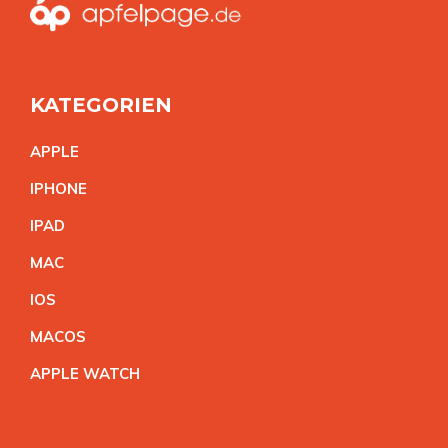
KATEGORIEN
APPL
E
IPHON
E
IPA
D
MA
C
IO
S
MACO
S
APPLE WATC
H