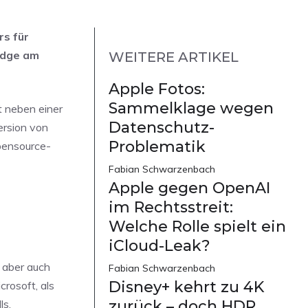
rs für
Edge am
WEITERE ARTIKEL
Apple Fotos:
Sammelklage wegen
t neben einer
Datenschutz-
ersion von
Problematik
pensource-
Fabian Schwarzenbach
Apple gegen OpenAI
im Rechtsstreit:
Welche Rolle spielt ein
iCloud-Leak?
 aber auch
Fabian Schwarzenbach
Disney+ kehrt zu 4K
rosoft, als
ls.
zurück – doch HDR