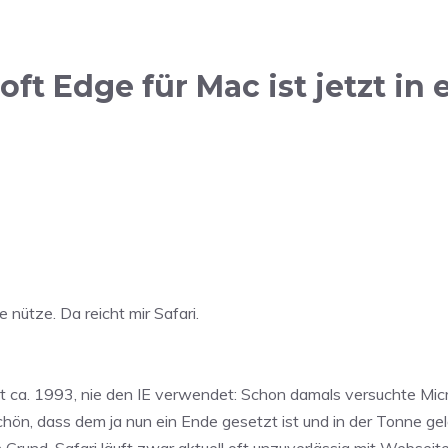
 Edge für Mac ist jetzt in e
 nütze. Da reicht mir Safari.
t ca. 1993, nie den IE verwendet: Schon damals versuchte Mic
n, dass dem ja nun ein Ende gesetzt ist und in der Tonne gela
Grund. Safari läuft zwar aktuell oft unzuverlässig mit Webseit