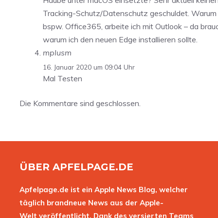
Tracking-Schutz/Datenschutz geschuldet. Warum s
bspw. Office365, arbeite ich mit Outlook – da brauc
warum ich den neuen Edge installieren sollte.
mplusm
16. Januar 2020 um 09:04 Uhr
Mal Testen
Die Kommentare sind geschlossen.
ÜBER APFELPAGE.DE
Apfelpage.de ist ein Apple News Blog, welcher
täglich brandneue News aus der Apple-
Welt veröffentlicht. Dank des versierten Teams