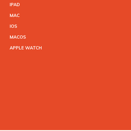
IPA
D
MA
C
IO
S
MACO
S
APPLE WATC
H