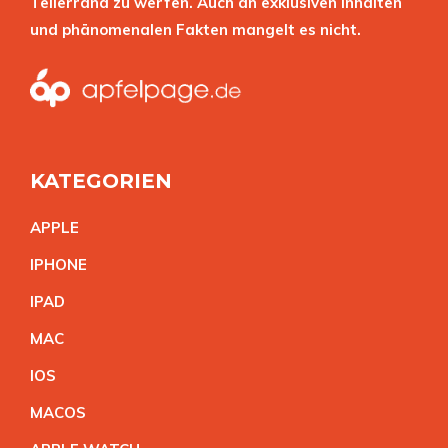
Tellerrand zu werfen. Auch an exklusiven Inhalten
und phänomenalen Fakten mangelt es nicht.
KATEGORIEN
APPL
E
IPHON
E
IPA
D
MA
C
IO
S
MACO
S