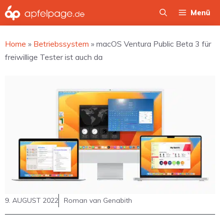
Zum
Menü
Inhalt
springen
Home
»
Betriebssystem
»
macOS Ventura Public Beta 3 für
freiwillige Tester ist auch da
9. AUGUST 2022
Roman van Genabith