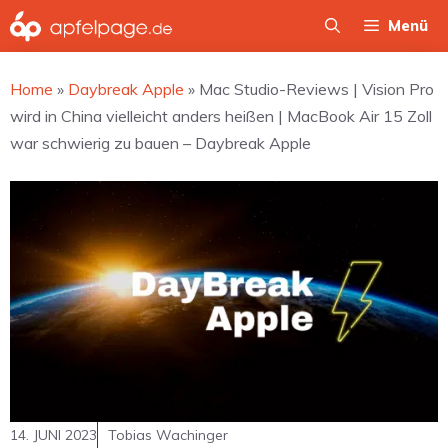
Zum
Menü
Inhalt
springen
Home
»
Daybreak Apple
»
Mac Studio-Reviews | Vision Pro
wird in China vielleicht anders heißen | MacBook Air 15 Zoll
war schwierig zu bauen – Daybreak Apple
14. JUNI 2023
Tobias Wachinger