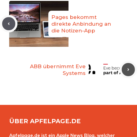
Pages bekommt
direkte Anbindung an
die Notizen-App
ABB übernimmt Eve
Systems
ÜBER APFELPAGE.DE
Apfelpage.de ist ein Apple News Blog, welcher