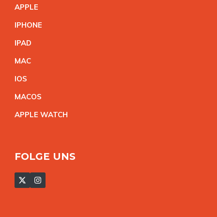
APPL
E
IPHON
E
IPA
D
MA
C
IO
S
MACO
S
APPLE WATC
H
FOLGE UNS