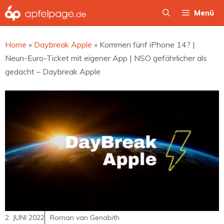
Zum
Menü
Inhalt
springen
Home
»
Daybreak Apple
»
Kommen fünf iPhone 14? |
Neun-Euro-Ticket mit eigener App | NSO gefährlicher als
gedacht – Daybreak Apple
2. JUNI 2022
Roman van Genabith