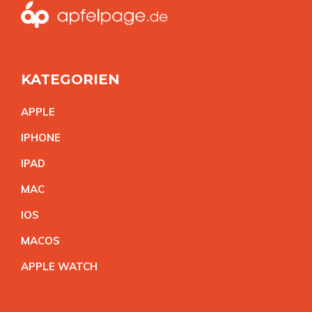
KATEGORIEN
APPL
E
IPHON
E
IPA
D
MA
C
IO
S
MACO
S
APPLE WATC
H