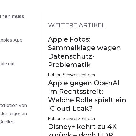
ffnen muss.
WEITERE ARTIKEL
Apple Fotos:
 Apples App
Sammelklage wegen
Datenschutz-
ple mit
Problematik
Fabian Schwarzenbach
Apple gegen OpenAI
im Rechtsstreit:
Welche Rolle spielt ein
tallation von
iCloud-Leak?
h den eigenen
Fabian Schwarzenbach
Quellen
Disney+ kehrt zu 4K
zurück – doch HDR