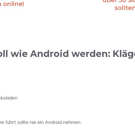
über 50 S
 online!
sollte
ll wie Android werden: Kläge
ecksladen
 führt sollte nie ein Android nehmen.