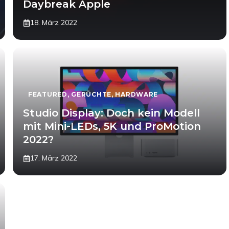
Daybreak Apple
18. März 2022
FEATURED
,
GERÜCHTE
,
HARDWARE
Studio Display: Doch kein Modell
mit Mini-LEDs, 5K und ProMotion
2022?
17. März 2022