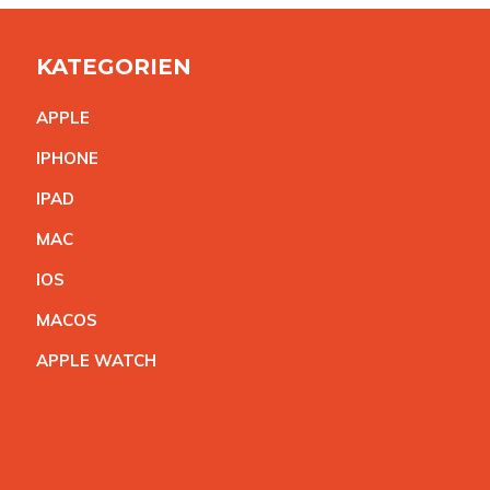
KATEGORIEN
APPL
E
IPHON
E
IPA
D
MA
C
IO
S
MACO
S
APPLE WATC
H