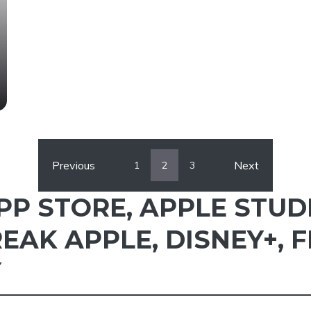
Previous
Next
1
2
3
PP STORE
,
APPLE STUD
EAK APPLE
,
DISNEY+
,
F
Y