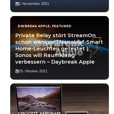
2. November 2021
DAYBREAK APPLE
,
FEATURED
Private Relay stört StreamOn
schon weniger | Nanoleaf-Smart
Home-Leuchten getestet |
Sonos will Raumklang
verbessern – Daybreak Apple
25. Oktober 2021
GERÜCHTE
,
HARDWARE