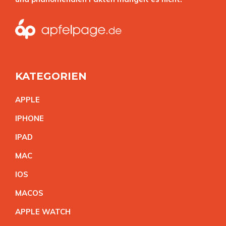
KATEGORIEN
APPL
E
IPHON
E
IPA
D
MA
C
IO
S
MACO
S
APPLE WATC
H