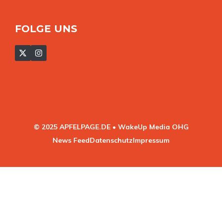
FOLGE UNS
© 2025 APFELPAGE.DE • WakeUp Media OHG
News Feed
Datenschutz
Impressum