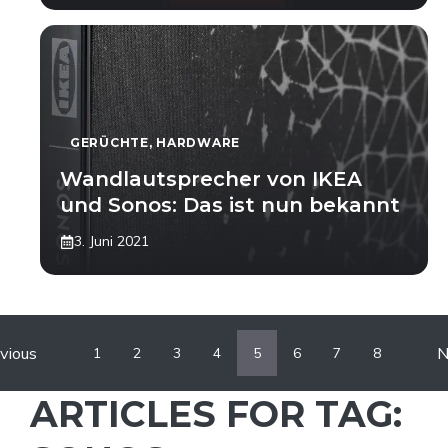
GERÜCHTE
,
HARDWARE
Wandlautsprecher von IKEA
und Sonos: Das ist nun bekannt
3. Juni 2021
vious
N
1
2
3
4
5
6
7
8
ARTICLES FOR TAG: