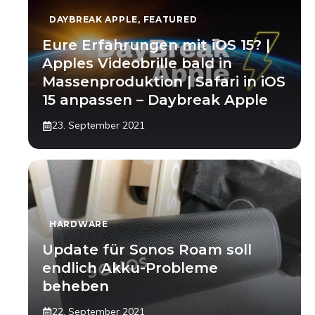
DAYBREAK APPLE
,
FEATURED
Eure Erfahrungen mit iOS 15? |
Apples Videobrille bald in
Massenproduktion | Safari in iOS
15 anpassen – Daybreak Apple
23. September 2021
HARDWARE
Update für Sonos Roam soll
endlich Akku-Probleme
beheben
22. September 2021