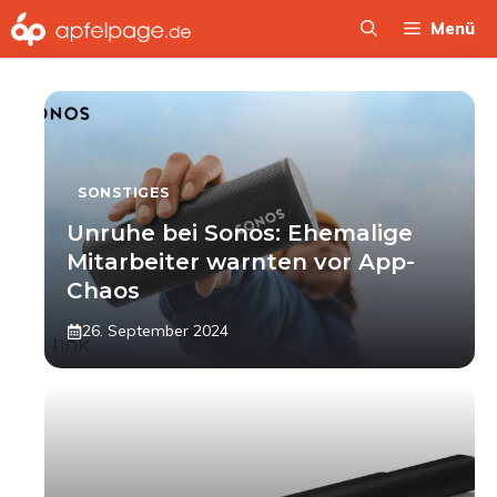
Zum
Menü
Inhalt
springen
SONSTIGES
Unruhe bei Sonos: Ehemalige
Mitarbeiter warnten vor App-
Chaos
26. September 2024