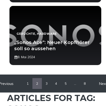
GERÜCHTE
,
HARDWARE
„Sonos Ace“: Neuer Kopfhörer
soll so aussehen
8. Mai 2024
Previous
Nex
1
2
3
4
5
…
8
ARTICLES FOR TAG: