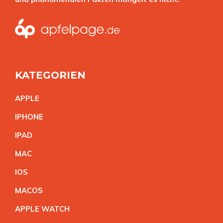
KATEGORIEN
APPL
E
IPHON
E
IPA
D
MA
C
IO
S
MACO
S
APPLE WATC
H