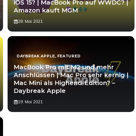
iOS 15? | MacBook Pro auf WWDC? |
Amazon kauft MGM
28. Mai 2021
DAYBREAK APPLE
,
FEATURED
MacBook Pro mit M2 und mehr
Anschlüssen | Mac Pro sehr kernig |
Mac Mini als Highend-Edition? –
Daybreak Apple
19. Mai 2021