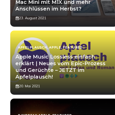
Mac Mini mit M1X und mehr
Anschlüssen im Herbst?
23. August 2021
APFELPLAUSCH
,
APPLE
,
FEATURED
Apple Music Lossless einfach
erklärt | Neues vom Epic-Prozess
und Gerüchte – JETZT im
Apfelplausch!
20. Mai 2021