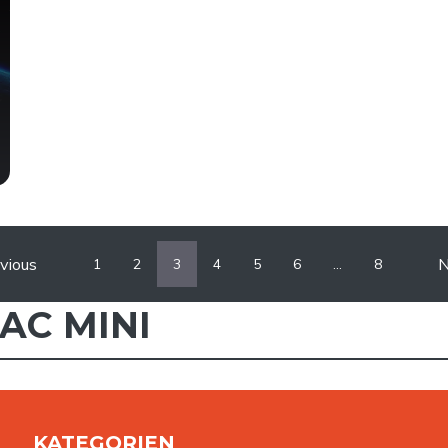
vious
N
1
2
3
4
5
6
…
8
AC MINI
KATEGORIEN