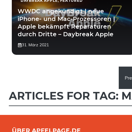
DAYBREAK APPLE
,
FEATURED
WWDC angekündigt | neue
iPhone- und Mac-Prozessoren |
Apple bekämpft Reparaturen
durch Dritte – Daybreak Apple
31. März 2021
Pre
ARTICLES FOR TAG:
M
ÜBER APFELPAGE.DE