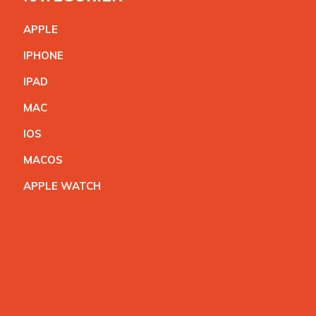
APPL
E
IPHON
E
IPA
D
MA
C
IO
S
MACO
S
APPLE WATC
H