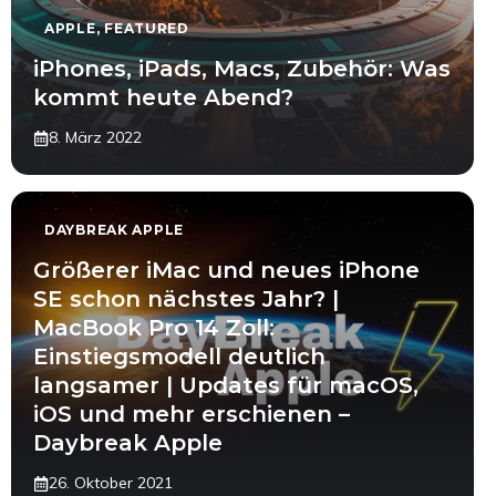
APPLE
,
FEATURED
iPhones, iPads, Macs, Zubehör: Was
kommt heute Abend?
8. März 2022
DAYBREAK APPLE
Größerer iMac und neues iPhone
SE schon nächstes Jahr? |
MacBook Pro 14 Zoll:
Einstiegsmodell deutlich
langsamer | Updates für macOS,
iOS und mehr erschienen –
Daybreak Apple
26. Oktober 2021