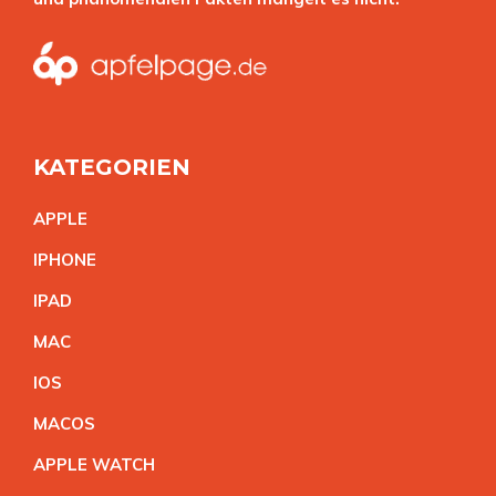
KATEGORIEN
APPL
E
IPHON
E
IPA
D
MA
C
IO
S
MACO
S
APPLE WATC
H