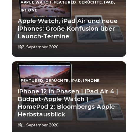
APPLE WATCH
,
FEATURED
,
GERÜCHTE
,
IPAD
,
IPHONE
Apple Watch, iPad Air und neue
iPhones: Große Konfusion über
Launch-Termine
2. September 2020
FEATURED
,
GERÜCHTE
,
IPAD
,
IPHONE
iPhone 12 in Phasen | iPad Air 4 |
Budget-Apple Watch |
HomePod 2: Bloombergs Apple-
Herbstausblick
1. September 2020