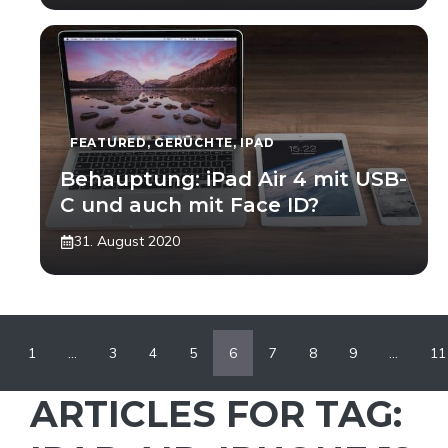
FEATURED
,
GERÜCHTE
,
IPAD
Behauptung: iPad Air 4 mit USB-
C und auch mit Face ID?
31. August 2020
1
…
3
4
5
6
7
8
9
…
11
ARTICLES FOR TAG: