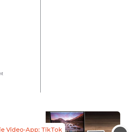
ht
ie Video-App: TikTok