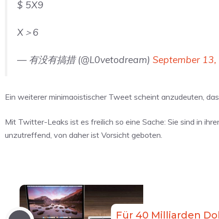
$ 5X9
X＞6
— 有没有搞措 (@L0vetodream)
September 13,
Ein weiterer minimaoistischer Tweet scheint anzudeuten, dass
Mit Twitter-Leaks ist es freilich so eine Sache: Sie sind in ih
unzutreffend, von daher ist Vorsicht geboten.
Für 40 Milliarden Dol