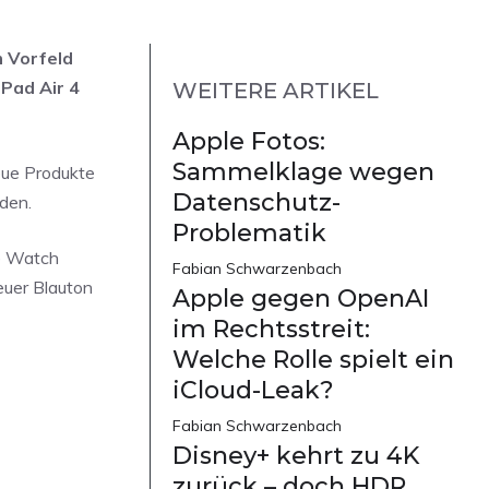
m Vorfeld
Pad Air 4
WEITERE ARTIKEL
Apple Fotos:
Sammelklage wegen
eue Produkte
Datenschutz-
den.
Problematik
le Watch
Fabian Schwarzenbach
neuer Blauton
Apple gegen OpenAI
im Rechtsstreit:
Welche Rolle spielt ein
iCloud-Leak?
Fabian Schwarzenbach
Disney+ kehrt zu 4K
zurück – doch HDR