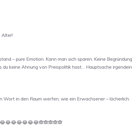
Alter!
stand – pure Emotion. Kann man sich sparen. Keine Begründung
ss du keine Ahnung von Preispolitik hast… Hauptsache irgendei
in Wort in den Raum werfen, wie ein Erwachsener – lächerlich.
😂😂😂😂😂😂😂😂🙈🙈🙈🙈🙈