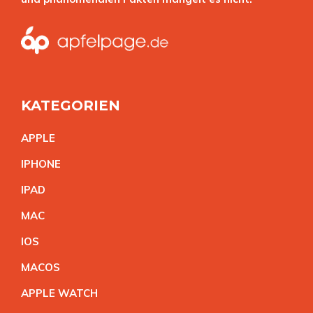
KATEGORIEN
APPL
E
IPHON
E
IPA
D
MA
C
IO
S
MACO
S
APPLE WATC
H