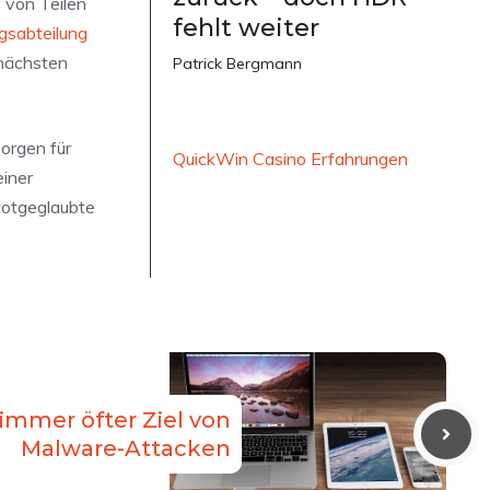
f von Teilen
fehlt weiter
gsabteilung
 nächsten
Patrick Bergmann
sorgen für
QuickWin Casino Erfahrungen
einer
totgeglaubte
immer öfter Ziel von
Malware-Attacken