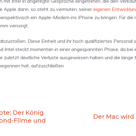
n mit Intel in angeregte Gespräche eingetreten, die den Verkau
 Apple dann, so steht zu vermuten, seiner
eigenen Entwicklun
 perspektivisch ein Apple-Modem ins iPhone zu bringen. Für die
omm versorgt.
abzustoßen. Diese Einheit und ihr hoch qualifiziertes Personal 
 und Intel steckt momentan in einer angespannten Phase, da bei 
uletzt deutliche Verluste ausgewiesen haben und die lange 
egonnen hat, aufzuschließen.
te: Der König
Der Mac wird 
ond-Filme und