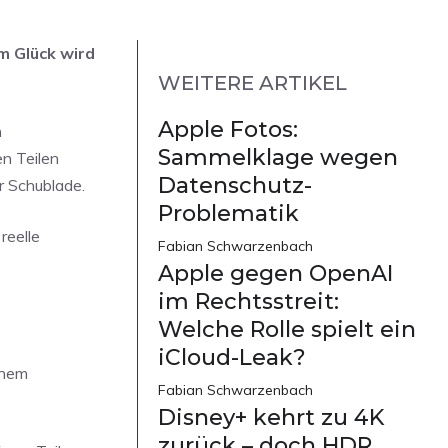
m Glück wird
WEITERE ARTIKEL
Apple Fotos:
n
Sammelklage wegen
n Teilen
Datenschutz-
r Schublade.
Problematik
reelle
Fabian Schwarzenbach
Apple gegen OpenAI
im Rechtsstreit:
Welche Rolle spielt ein
iCloud-Leak?
inem
Fabian Schwarzenbach
Disney+ kehrt zu 4K
zurück – doch HDR