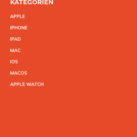
KATEGORIEN
APPL
E
IPHON
E
IPA
D
MA
C
IO
S
MACO
S
APPLE WATC
H