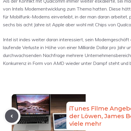
Als der Konflikt mit Qualcomm immer weiter eskalierte, sei ma
von Intels Modementwicklung zum Thema hatten. Diese hätte
für Mobilfunk-Modems einverleibt, in der man daran arbeitet,
sechs bis acht Jahre ist Apple aber wohl mit Chips von Qualc
Intel ist indes weiter daran interessiert, sein Modemgeschäft 
laufende Verluste in Höhe von einer Milliarde Dollar pro Jahr
durchwachsenden Nachfrage mehrere Unternehmensbereiche z
Konkurrenz in Form von AMD wieder unter Dampf steht und b
iTunes Filme Angebo
der Löwen, James B
viele mehr