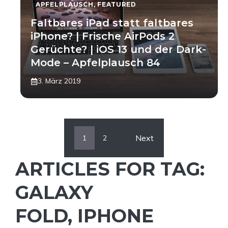
APFELPLAUSCH
,
FEATURED
Faltbares iPad statt faltbares
iPhone? | Frische AirPods 2
Gerüchte? | iOS 13 und der Dark-
Mode – Apfelplausch 84
3. März 2019
Next
1
2
ARTICLES FOR TAG:
GALAXY
FOLD
,
IPHONE