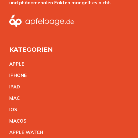
und phänomenalen Fakten mangelt es nicht.
KATEGORIEN
APPL
E
IPHON
E
IPA
D
MA
C
IO
S
MACO
S
APPLE WATC
H