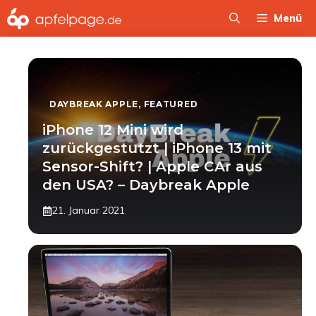
Zum
Menü
Inhalt
springen
DAYBREAK APPLE
,
FEATURED
iPhone 12 Mini wird
zurückgestutzt | iPhone 13 mit
Sensor-Shift? | Apple CAr aus
den USA? – Daybreak Apple
21. Januar 2021