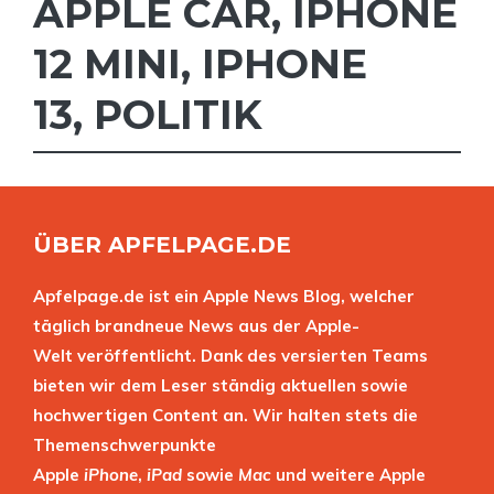
APPLE CAR
,
IPHONE
12 MINI
,
IPHONE
13
,
POLITIK
ÜBER APFELPAGE.DE
Apfelpage.de ist ein Apple News Blog, welcher
täglich brandneue News aus der Apple-
Welt veröffentlicht. Dank des versierten Teams
bieten wir dem Leser ständig aktuellen sowie
hochwertigen Content an. Wir halten stets die
Themenschwerpunkte
Apple
iPhone
,
iPad
sowie
Mac
und weitere Apple