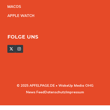
MACO
S
APPLE WATC
H
FOLGE UNS
© 2025 APFELPAGE.DE • WakeUp Media OHG
News Feed
Datenschutz
Impressum