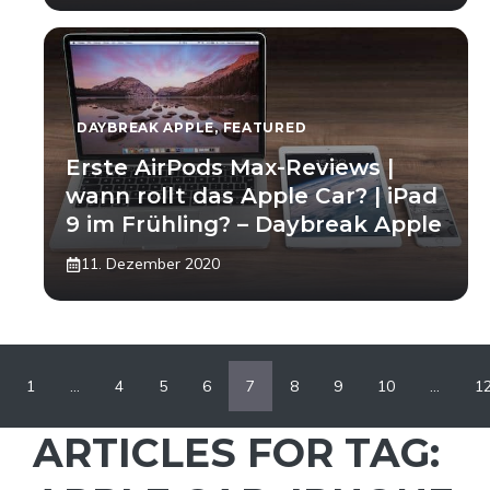
DAYBREAK APPLE
,
FEATURED
Erste AirPods Max-Reviews |
wann rollt das Apple Car? | iPad
9 im Frühling? – Daybreak Apple
11. Dezember 2020
1
…
4
5
6
7
8
9
10
…
1
ARTICLES FOR TAG: