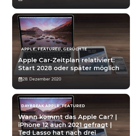
APPLE
,
FEATURED
,
GERÜCHTE
Apple Car-Zeitplan relativiert:
Start 2028 oder später möglich
28. Dezember 2020
DAYBREAK APPLE
,
FEATURED
Wann kommt das Apple Car? |
iPhone 12 auch 2021 gefragt |
Ted Lasso hat nach drei