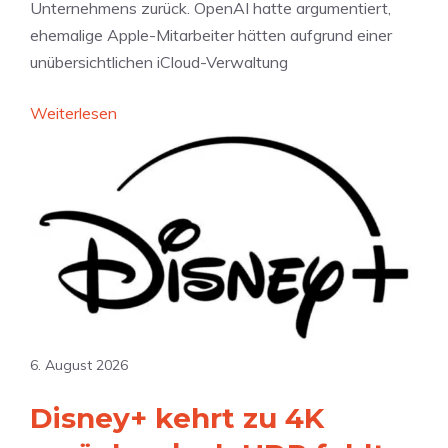
Unternehmens zurück. OpenAI hatte argumentiert,
i
k
ehemalige Apple-Mitarbeiter hätten aufgrund einer
t
l
unübersichtlichen iCloud-Verwaltung
e
a
n
g
:
Weiterlesen
Q
e
A
u
w
p
a
e
p
r
g
l
t
e
e
a
n
g
l
D
e
7
a
g
,
t
e
5
6. August 2026
e
n
P
n
O
Disney+ kehrt zu 4K
r
s
p
o