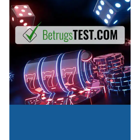
s
u
i
D
m
P
a
f
r
t
a
i
u
s
m
m
s
e
e
V
n
i
d
d
e
e
S
o
t
i
e
m
u
A
e
u
r
g
e