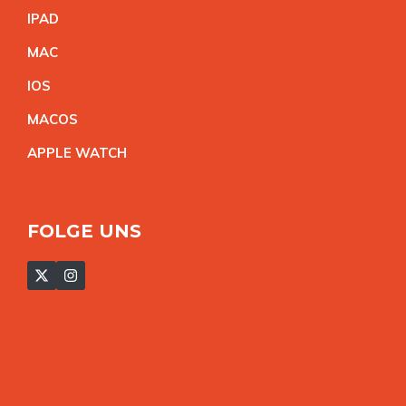
IPA
D
MA
C
IO
S
MACO
S
APPLE WATC
H
FOLGE UNS