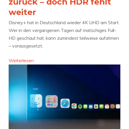
zurück – doch HDR fehlt
c
e
z
weiter
h
n
e
u
A
n
Disney+ hat in Deutschland wieder 4K UHD am Start.
t
I
t
Wer in den vergangenen Tagen auf matschiges Full-
z
i
HD geschaut hat, kann zumindest teilweise aufatmen
-
m
– vorausgesetzt,
P
R
r
e
:
Weiterlesen
o
c
D
b
h
i
l
t
s
e
s
n
m
s
e
a
t
y
t
r
+
i
e
k
k
i