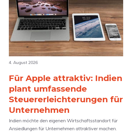
B
f
h
o
O
t
ä
n
M
e
r
e
a
F
e
-
x
a
i
E
l
n
v
t
S
e
e
a
4. August 2026
n
r
f
t
-
Für Apple attraktiv: Indien
a
i
V
r
plant umfassende
m
e
i
S
Steuererleichterungen für
r
?
e
k
Unternehmen
p
ä
t
Indien möchte den eigenen Wirtschaftsstandort für
u
e
Ansiedlungen für Unternehmen attraktiver machen.
f