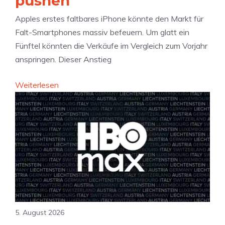
pushen
n
?
s
Apples erstes faltbares iPhone könnte den Markt für
c
Falt-Smartphones massiv befeuern. Um glatt ein
h
Fünftel könnten die Verkäufe im Vergleich zum Vorjahr
u
anspringen. Dieser Anstieg
t
:
Weiterlesen
z
D
:
u
V
r
e
c
r
h
s
b
p
r
r
u
i
c
c
5. August 2026
h
h