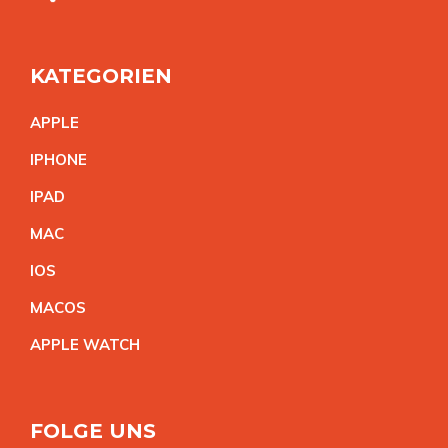
KATEGORIEN
APPL
E
IPHON
E
IPA
D
MA
C
IO
S
MACO
S
APPLE WATC
H
FOLGE UNS