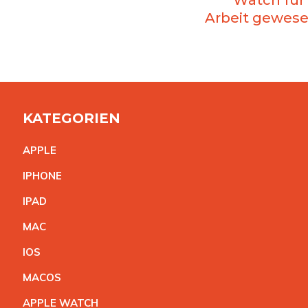
Arbeit gewese
KATEGORIEN
APPL
E
IPHON
E
IPA
D
MA
C
IO
S
MACO
S
APPLE WATC
H