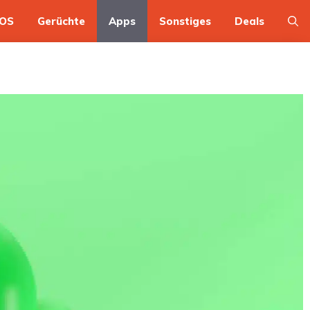
OS
Gerüchte
Apps
Sonstiges
Deals