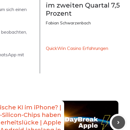
im zweiten Quartal 7,5
um sich einen
Prozent
Fabian Schwarzenbach
zu beobachten,
QuickWin Casino Erfahrungen
WhatsApp mit
ische KI im iPhone? |
-Silicon-Chips haben
erheitslücke | Apple
Android jahrelang in