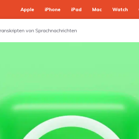
Apple
iPhone
iPad
Mac
Watch
ranskripten von Sprachnachrichten