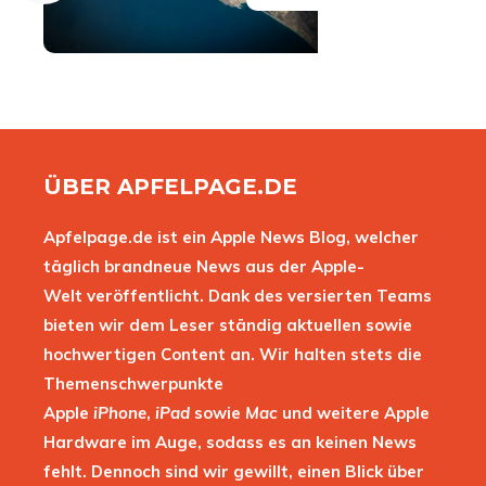
ÜBER APFELPAGE.DE
Apfelpage.de ist ein Apple News Blog, welcher
täglich brandneue News aus der Apple-
Welt veröffentlicht. Dank des versierten Teams
bieten wir dem Leser ständig aktuellen sowie
hochwertigen Content an. Wir halten stets die
Themenschwerpunkte
Apple
iPhone
,
iPad
sowie
Mac
und weitere Apple
Hardware im Auge, sodass es an keinen News
fehlt. Dennoch sind wir gewillt, einen Blick über