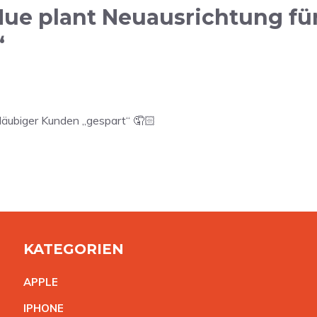
ue plant Neuausrichtung für
“
gläubiger Kunden „gespart“ 🤦🏻
KATEGORIEN
APPL
E
IPHON
E