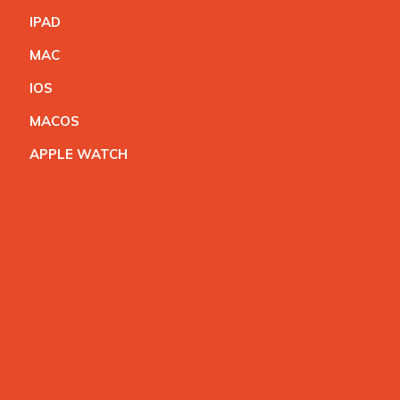
IPA
D
MA
C
IO
S
MACO
S
APPLE WATC
H