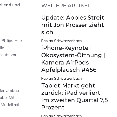
ellend und
WEITERE ARTIKEL
Update: Apples Streit
mit Jon Prosser zieht
sich
 Philips Hue
Fabian Schwarzenbach
iPhone-Keynote |
lle
Ökosystem-Öffnung |
llouts von
Kamera-AirPods –
Apfelplausch #456
Fabian Schwarzenbach
Tablet-Markt geht
 der Umbau
zurück: iPad verliert
abe. Mit
im zweiten Quartal 7,5
Modell mit
Prozent
Fabian Schwarzenbach