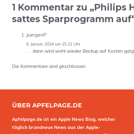
1 Kommentar zu „Philips H
sattes Sparprogramm auf
JuergenP
6. Januar 2024 um 15:21 Uhr
. . . dann wird wohl wieder Backup auf Kosten gut
Die Kommentare sind geschlossen.
ÜBER APFELPAGE.DE
Apfelpage.de ist ein Apple News Blog, welcher
täglich brandneue News aus der Apple-