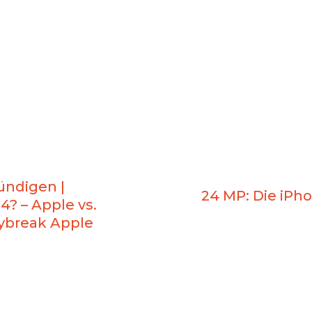
ündigen |
24 MP: Die iPh
4? – Apple vs.
aybreak Apple