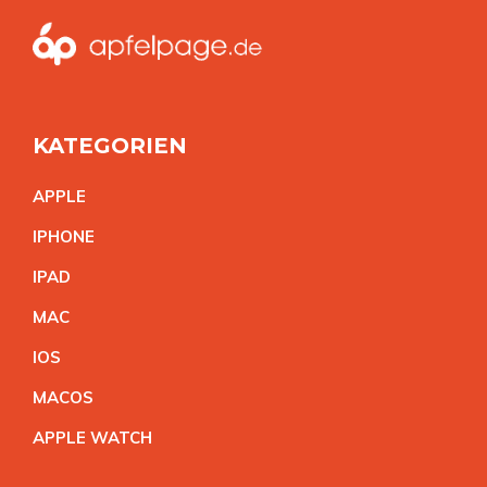
KATEGORIEN
APPL
E
IPHON
E
IPA
D
MA
C
IO
S
MACO
S
APPLE WATC
H