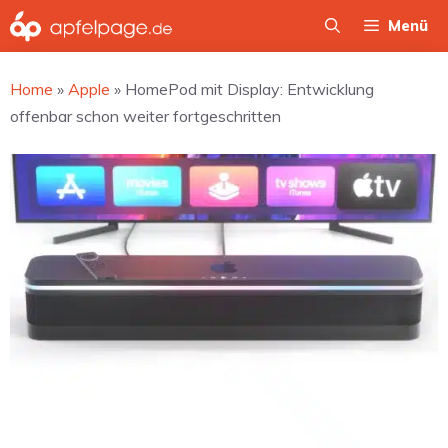
Zum
Menü
Inhalt
springen
Home
»
Apple
»
HomePod mit Display: Entwicklung
offenbar schon weiter fortgeschritten