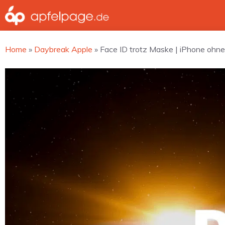
Zum
Inhalt
springen
Home
»
Daybreak Apple
»
Face ID trotz Maske | iPhone ohn