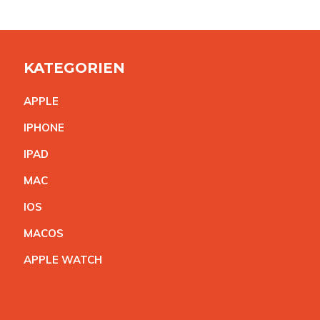
KATEGORIEN
APPL
E
IPHON
E
IPA
D
MA
C
IO
S
MACO
S
APPLE WATC
H