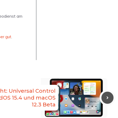
deodienst am
ber gut
.
cht: Universal Control
PadOS 15.4 und macOS
12.3 Beta