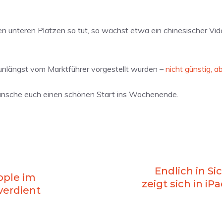
den unteren Plätzen so tut, so wächst etwa ein chinesischer Vi
nlängst vom Marktführer vorgestellt wurden –
nicht günstig, a
wünsche euch einen schönen Start ins Wochenende.
Endlich in Si
pple im
zeigt sich in i
verdient