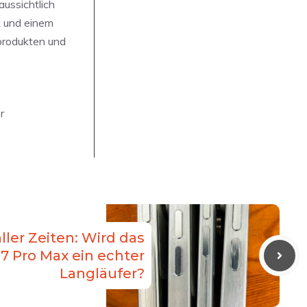
ussichtlich
k und einem
eprodukten und
e
r
ller Zeiten: Wird das
7 Pro Max ein echter
Langläufer?