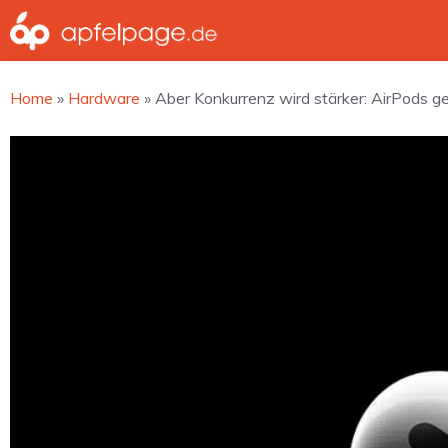
Zum
Inhalt
springen
Home
»
Hardware
»
Aber Konkurrenz wird stärker: AirPods g