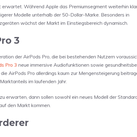
nt erwartet. Während Apple das Premiumsegment weiterhin klar
erer Modelle unterhalb der 50-Dollar-Marke. Besonders in
zgeräten wächst der Markt im Einstiegsbereich dynamisch.
ro 3
ration der AirPods Pro, die bei bestehenden Nutzern voraussich
ds Pro 3
neue immersive Audiofunktionen sowie gesundheitsb
ie AirPods Pro allerdings kaum zur Mengensteigerung beitrag
arktanteils im laufenden Jahr.
 zu erwarten, dann sollen sowohl ein neues Modell der Standar
 auf den Markt kommen.
rderer