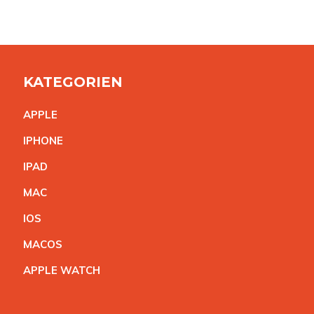
KATEGORIEN
APPL
E
IPHON
E
IPA
D
MA
C
IO
S
MACO
S
APPLE WATC
H