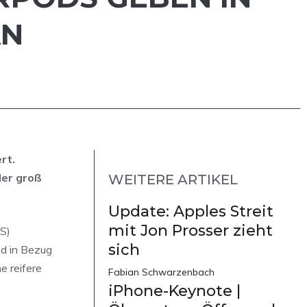
AN
rt.
der groß
WEITERE ARTIKEL
Update: Apples Streit
mit Jon Prosser zieht
S)
sich
nd in Bezug
e reifere
Fabian Schwarzenbach
iPhone-Keynote |