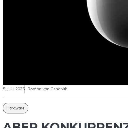
5. JULI 2025
Roman van Genabith
Hardware
ABER KONKURRENZ 