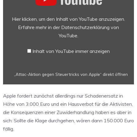
gegen
Steuertricks
von
Hier klicken, um den Inhalt von YouTube anzuzeigen.
Apple“
Erfahre mehr in der
Datenschutzerklärung von
von
YouTube
.
YouTube
anzeigen
Inhalt von YouTube immer anzeigen
„Attac-Aktion gegen Steuertricks von Apple“ direkt öffnen
Apple fordert zunächst allerdings nur Schadenersatz in
Höhe von 3.000 Euro und ein Hausverbot für die Aktivisten,
die Konsequenzen einer Zuwiderhandlung haben es aber in
sich: Sollte die Klage durchgehen, wären dann 150.000 Euro
fällig.