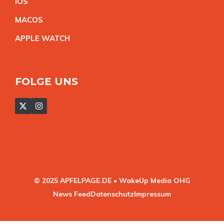
IO
S
MACO
S
APPLE WATC
H
FOLGE UNS
© 2025 APFELPAGE.DE • WakeUp Media OHG
News Feed
Datenschutz
Impressum