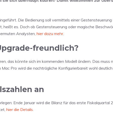
ill sie sich überhaupt kaufen? Damit willkommen zur Über
geführt. Die Bedienung soll vermittels einer Gestensteuerung r
ft, heißt es. Doch ob Gestensteuerung oder magische Beschwö
 vermuten Analysten,
hier dazu mehr
.
Upgrade-freundlich?
eren, das könnte sich im kommenden Modell ändern. Das muss ni
m Mac Pro wird die nachträgliche Konfigurierbareit wohl deutlich
lszahlen an
egen: Ende Januar wird die Bilanz für das erste Fiskalquartal
tet,
hier die Details
.