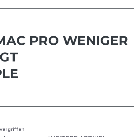
 MAC PRO WENIGER
IGT
PLE
vergriffen