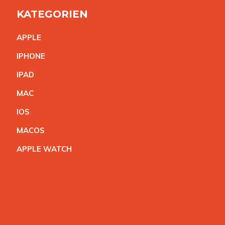
KATEGORIEN
APPL
E
IPHON
E
IPA
D
MA
C
IO
S
MACO
S
APPLE WATC
H