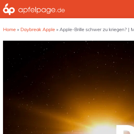
Zum
Inhalt
springen
Home
»
Daybreak Apple
»
Apple-Brille schwer zu kriegen? |