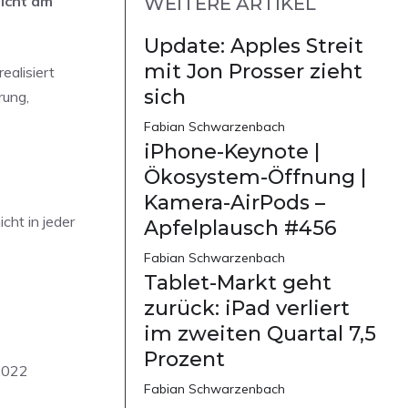
sicht am
WEITERE ARTIKEL
Update: Apples Streit
mit Jon Prosser zieht
ealisiert
sich
rung,
Fabian Schwarzenbach
iPhone-Keynote |
Ökosystem-Öffnung |
Kamera-AirPods –
cht in jeder
Apfelplausch #456
Fabian Schwarzenbach
Tablet-Markt geht
zurück: iPad verliert
im zweiten Quartal 7,5
Prozent
 2022
Fabian Schwarzenbach