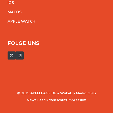
IO
S
MACO
S
APPLE WATC
H
FOLGE UNS
© 2025 APFELPAGE.DE • WakeUp Media OHG
News Feed
Datenschutz
Impressum