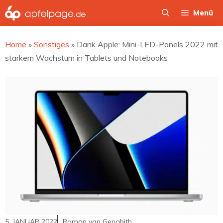
Zum
Menü
Inhalt
springen
Home
»
Sonstiges
»
Dank Apple: Mini-LED-Panels 2022 mit
starkem Wachstum in Tablets und Notebooks
5. JANUAR 2022
Roman van Genabith