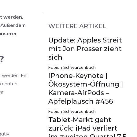
t werden.
t. Außerdem
WEITERE ARTIKEL
unserer
Update: Apples Streit
mit Jon Prosser zieht
sich
?
Fabian Schwarzenbach
iPhone-Keynote |
n werden. Ein
Ökosystem-Öffnung |
 könnten
hr
Kamera-AirPods –
Apfelplausch #456
Fabian Schwarzenbach
Tablet-Markt geht
zurück: iPad verliert
gativ
im zweiten Quartal 7,5