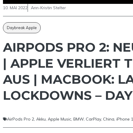
10. MAI 2022
Ann-Kristin Stelter
Daybreak Apple
AIRPODS PRO 2: N
| APPLE VERLIERT
AUS | MACBOOK: L
LOCKDOWNS – DAY
AirPods Pro 2
,
Akku
,
Apple Music
,
BMW
,
CarPlay
,
China
,
iPhone 