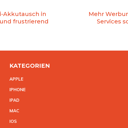
ni-Akkutausch in
Mehr Werbun
 und frustrierend
Services 
KATEGORIEN
APPL
E
IPHON
E
IPA
D
MA
C
IO
S