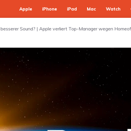
Apple
iPhone
iPad
Mac
Watch
 besserer Sound? | Apple verliert Top-Manager wegen Homeof