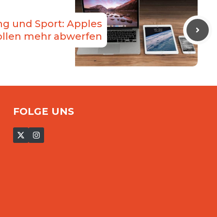
g und Sport: Apples
sollen mehr abwerfen
FOLGE UNS