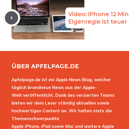
Video: iPhone 12 Mi
Eigenregie ist teuer
ÜBER APFELPAGE.DE
Apfelpage.de ist ein Apple News Blog, welcher
täglich brandneue News aus der Apple-
Welt veröffentlicht. Dank des versierten Teams
bieten wir dem Leser ständig aktuellen sowie
hochwertigen Content an. Wir halten stets die
Themenschwerpunkte
Apple
iPhone
,
iPad
sowie
Mac
und weitere Apple