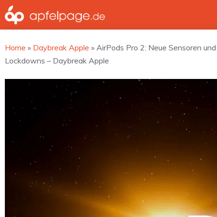
Zum
Inhalt
springen
Home
»
Daybreak Apple
»
AirPods Pro 2: Neue Sensoren und
Lockdowns – Daybreak Apple