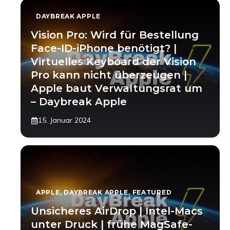
DAYBREAK APPLE
Vision Pro: Wird für Bestellung
Face-ID-iPhone benötigt? |
Virtuelles Keyboard der Vision
Pro kann nicht überzeugen |
Apple baut Verwaltungsrat um
– Daybreak Apple
15. Januar 2024
APPLE
,
DAYBREAK APPLE
,
FEATURED
Unsicheres AirDrop | Intel-Macs
unter Druck | frühe MagSafe-