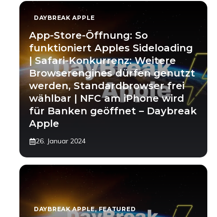
DAYBREAK APPLE
App-Store-Öffnung: So
funktioniert Apples Sideloading
| Safari-Konkurrenz: Weitere
Browserengines dürfen genutzt
werden, Standardbrowser frei
wählbar | NFC am iPhone wird
für Banken geöffnet – Daybreak
Apple
26. Januar 2024
DAYBREAK APPLE
,
FEATURED