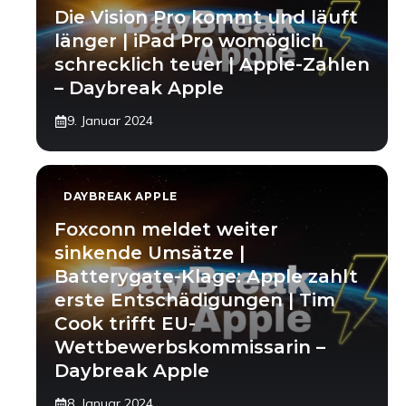
Die Vision Pro kommt und läuft
länger | iPad Pro womöglich
schrecklich teuer | Apple-Zahlen
– Daybreak Apple
9. Januar 2024
DAYBREAK APPLE
Foxconn meldet weiter
sinkende Umsätze |
Batterygate-Klage: Apple zahlt
erste Entschädigungen | Tim
Cook trifft EU-
Wettbewerbskommissarin –
Daybreak Apple
8. Januar 2024