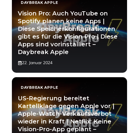
DAYBREAK APPLE
Vision Pro: Auch YouTube on
Spotify planen keine Apps |
Diese Speicherkonfigurationen
gibt es für die Vision Pro | Diese
Apps sind vorinstalliert –
Daybreak Apple
22. Januar 2024
DAYBREAK APPLE
US-Regierung bereitet
Kartellklage gegen Apple vor |
Apple-Watch-Verkaufsverbot
wieder in Kraft | Netflix: Keine
Vision-Pro-App geplant –