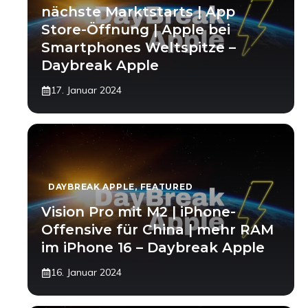
nächste Marktstarts | App
Store-Öffnung | Apple bei
Smartphones Weltspitze –
Daybreak Apple
17. Januar 2024
DAYBREAK APPLE
,
FEATURED
Vision Pro mit M2 | iPhone-
Offensive für China | mehr RAM
im iPhone 16 – Daybreak Apple
16. Januar 2024