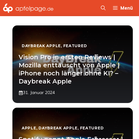
Zum
Menü
Inhalt
springen
DAYBREAK APPLE
,
FEATURED
Vision Pro in ersten Reviews |
Mozilla enttäuscht von Apple |
iPhone noch länger ohne KI? –
Daybreak Apple
31. Januar 2024
APPLE
,
DAYBREAK APPLE
,
FEATURED