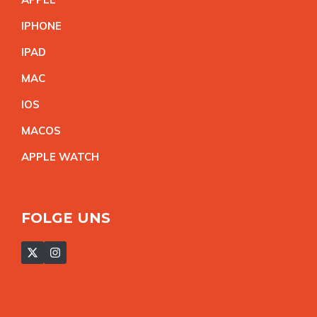
IPHON
E
IPA
D
MA
C
IO
S
MACO
S
APPLE WATC
H
FOLGE UNS