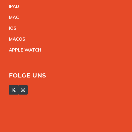
IPA
D
MA
C
IO
S
MACO
S
APPLE WATC
H
FOLGE UNS