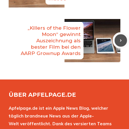
„Killers of the Flower
Moon“ gewinnt
Auszeichnung als
bester Film bei den
AARP Grownup Awards
ÜBER APFELPAGE.DE
Apfelpage.de ist ein Apple News Blog, welcher
täglich brandneue News aus der Apple-
Welt veröffentlicht. Dank des versierten Teams