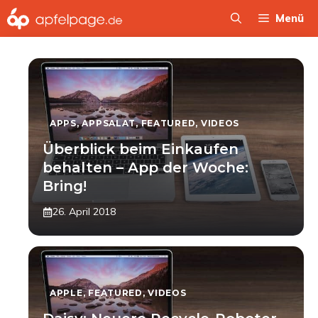
Zum
Menü
Inhalt
springen
APPS
,
APPSALAT
,
FEATURED
,
VIDEOS
Überblick beim Einkaufen
behalten – App der Woche:
Bring!
26. April 2018
APPLE
,
FEATURED
,
VIDEOS