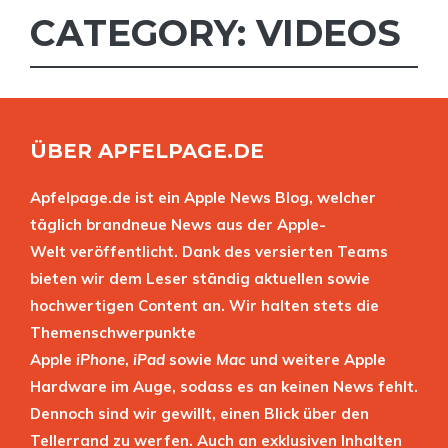
CATEGORY: VIDEOS
ÜBER APFELPAGE.DE
Apfelpage.de ist ein Apple News Blog, welcher
täglich brandneue News aus der Apple-
Welt veröffentlicht. Dank des versierten Teams
bieten wir dem Leser ständig aktuellen sowie
hochwertigen Content an. Wir halten stets die
Themenschwerpunkte
Apple
iPhone
,
iPad
sowie
Mac
und weitere Apple
Hardware im Auge, sodass es an keinen News fehlt.
Dennoch sind wir gewillt, einen Blick über den
Tellerrand zu werfen. Auch an exklusiven Inhalten