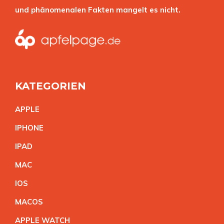
und phänomenalen Fakten mangelt es nicht.
KATEGORIEN
APPL
E
IPHON
E
IPA
D
MA
C
IO
S
MACO
S
APPLE WATC
H