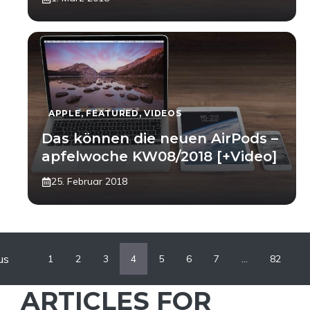
APPLE
,
FEATURED
,
VIDEOS
Das können die neuen AirPods –
apfelwoche KW08/2018 [+Video]
25. Februar 2018
us
1
2
3
4
5
6
7
…
82
ARTICLES FOR