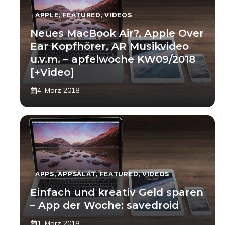
APPLE
,
FEATURED
,
VIDEOS
Neues MacBook Air?, Apple Over
Ear Kopfhörer, AR Musikvideo
u.v.m. – apfelwoche KW09/2018
[+Video]
4. März 2018
APPS
,
APPSALAT
,
FEATURED
,
VIDEOS
Einfach und kreativ Geld sparen
– App der Woche: savedroid
1. März 2018