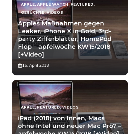
APPLE
,
APPLE WATCH
,
FEATURED
,
GERÜCHTE
,
VIDEOS
Apples Maßnahmen gegen
Leaker, iPhone X in Gold, 3rd-
party Zifferblätter, HomePod
Flop – apfelwoche KW15/2018
[+Video]
15. April 2018
APPLE
,
FEATURED
,
VIDEOS
iPad (2018) von Innen, Macs
ohne Intel und neuer Mac Pro? –
apfelwoche KW14/2018 [+Video]