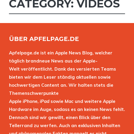
CATEGORY: VIDEOS
ÜBER APFELPAGE.DE
Apfelpage.de ist ein Apple News Blog, welcher
täglich brandneue News aus der Apple-
Welt veröffentlicht. Dank des versierten Teams
bieten wir dem Leser ständig aktuellen sowie
hochwertigen Content an. Wir halten stets die
Themenschwerpunkte
Apple
iPhone
,
iPad
sowie
Mac
und weitere Apple
Hardware im Auge, sodass es an keinen News fehlt.
Dennoch sind wir gewillt, einen Blick über den
Tellerrand zu werfen. Auch an exklusiven Inhalten
und phänomenalen Fakten mangelt es nicht.