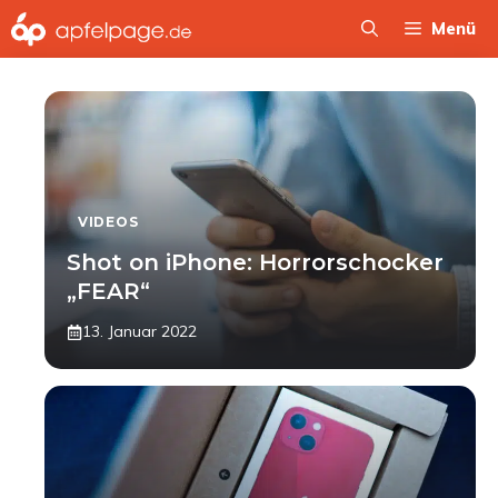
Zum
Menü
Inhalt
springen
VIDEOS
Shot on iPhone: Horrorschocker
„FEAR“
13. Januar 2022