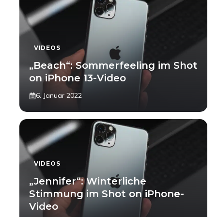
VIDEOS
„Beach“: Sommerfeeling im Shot
on iPhone 13-Video
6. Januar 2022
VIDEOS
„Jennifer“: Winterliche
Stimmung im Shot on iPhone-
Video