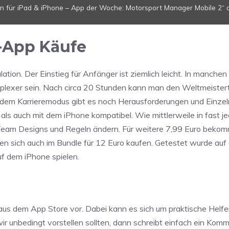
on für iPad & iPhone – App der Woche: Motorsport Manager Mobile 2“ d
n-App Käufe
tion. Der Einstieg für Anfänger ist ziemlich leicht. In manchen
lexer sein. Nach circa 20 Stunden kann man den Weltmeisterti
 dem Karrieremodus gibt es noch Herausforderungen und Einze
als auch mit dem iPhone kompatibel. Wie mittlerweile in fast je
 Team Designs und Regeln ändern. Für weitere 7,99 Euro beko
n sich auch im Bundle für 12 Euro kaufen. Getestet wurde auf
uf dem iPhone spielen.
us dem App Store vor. Dabei kann es sich um praktische Helfer
 wir unbedingt vorstellen sollten, dann schreibt einfach ein Komm