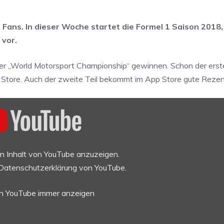
t Fans. In dieser Woche startet die Formel 1 Saison 2018
 vor.
er „World Motorsport Championship“ gewinnen. Schon der erste
 Store. Auch der zweite Teil bekommt im App Store gute Rezen
en Inhalt von YouTube anzuzeigen.
Datenschutzerklärung von YouTube
.
on YouTube immer anzeigen