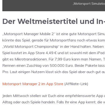
„Motorsport Simulati
Manager
Mobile
2“
Der Weltmeistertitel und I
von
YouTube
anzeigen
„Motorsport Manager Mobile 2“ ist eine gute Motorsport Simula
könnte das Spiel, gerade für Motorsportfans noch etwas komp
„World Motorsport Championship“ in der Hand halten. Neben
Spiel kostet im App Store 4,49 € und ist sowohl mit dem iPad 
gibt es Mikrotransaktionen. Für 7,99 Euro kann man Namen,
Rennen einen Zuschlag von 500.000 Euro. Beide Pakete lasse
Pro. Laut einigen Nutzern lässt sich das Spiel aber auch gut a
Motorsport Manager 2 im App Store
(Affiliate-Link)
Jeden Mittwoch stellen wir Euch eine empfehlenswerte App a
Alltag oder auch Spiele handeln. Falls Ihr eine App kennt, die