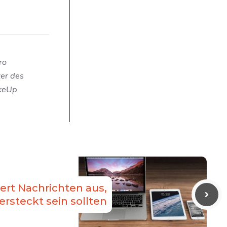
ro
zer des
akeUp
udert Nachrichten aus,
versteckt sein sollten