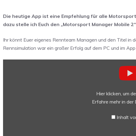
Die heutige App ist eine Empfehlung für alle Motorspor
dazu stelle ich Euch den „Motorsport Manager Mobile 2“
Ihr könnt Euer eigenes Rennteam Managen und den Titel in d
Rennsimulation war ein großer Erfolg auf dem PC und im App
„Motorsport
Simulation
für
iPad
&
Hier klicken, um d
iPhone
Erfahre mehr in der
–
App
Inhalt v
der
Woche:
Motorsport