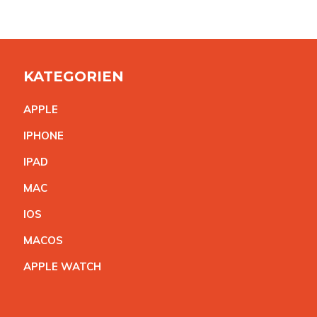
KATEGORIEN
APPL
E
IPHON
E
IPA
D
MA
C
IO
S
MACO
S
APPLE WATC
H