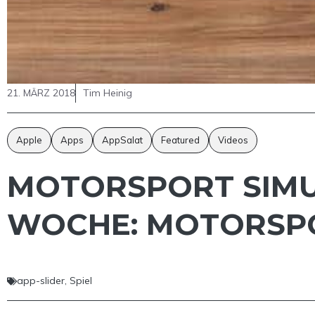
21. MÄRZ 2018
Tim Heinig
Apple
Apps
AppSalat
Featured
Videos
MOTORSPORT SIMUL
WOCHE: MOTORSPO
app-slider
,
Spiel