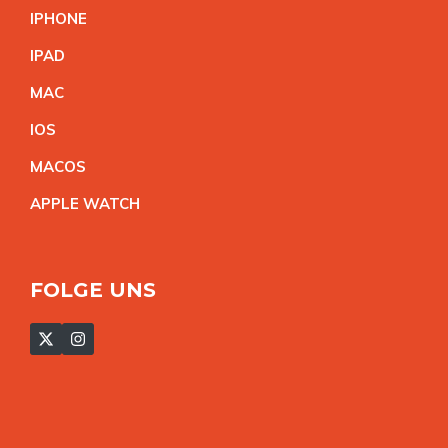
IPHON
E
IPA
D
MA
C
IO
S
MACO
S
APPLE WATC
H
FOLGE UNS