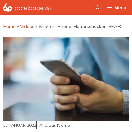
Zum
Menü
Inhalt
springen
Home
»
Videos
»
Shot on iPhone: Horrorschocker „FEAR“
13. JANUAR 2022
Andreas Krämer