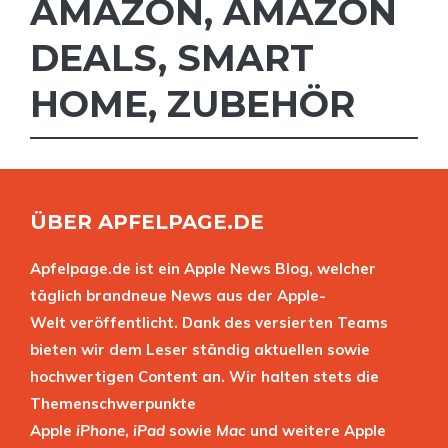
AMAZON
,
AMAZON
DEALS
,
SMART
HOME
,
ZUBEHÖR
ÜBER APFELPAGE.DE
Apfelpage.de ist ein Apple News Blog, welcher
täglich brandneue News aus der Apple-
Welt veröffentlicht. Dank des versierten Teams
bieten wir dem Leser ständig aktuellen sowie
hochwertigen Content an. Wir halten stets die
Themenschwerpunkte
Apple
iPhone
,
iPad
sowie
Mac
und weitere Apple