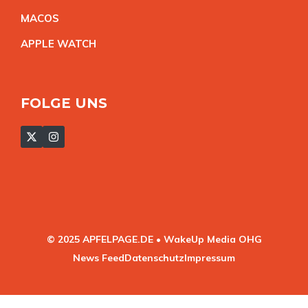
MACO
S
APPLE WATC
H
FOLGE UNS
© 2025 APFELPAGE.DE • WakeUp Media OHG
News Feed
Datenschutz
Impressum