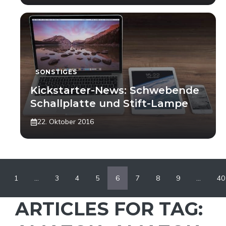
SONSTIGES
Kickstarter-News: Schwebende
Schallplatte und Stift-Lampe
22. Oktober 2016
1
…
3
4
5
6
7
8
9
…
40
ARTICLES FOR TAG: