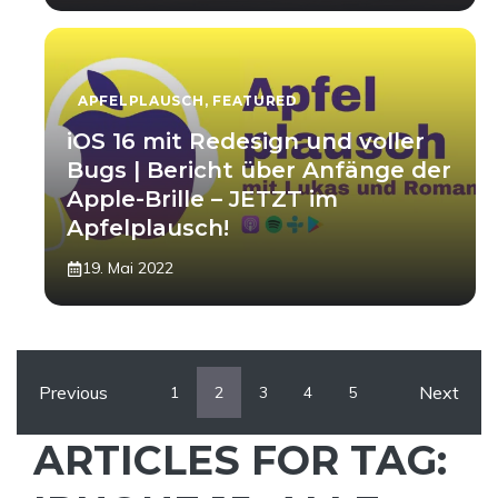
APFELPLAUSCH
,
FEATURED
iOS 16 mit Redesign und voller
Bugs | Bericht über Anfänge der
Apple-Brille – JETZT im
Apfelplausch!
19. Mai 2022
Previous
Next
1
2
3
4
5
ARTICLES FOR TAG: