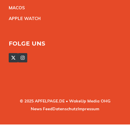
MACO
S
APPLE WATC
H
FOLGE UNS
© 2025 APFELPAGE.DE • WakeUp Media OHG
News Feed
Datenschutz
Impressum