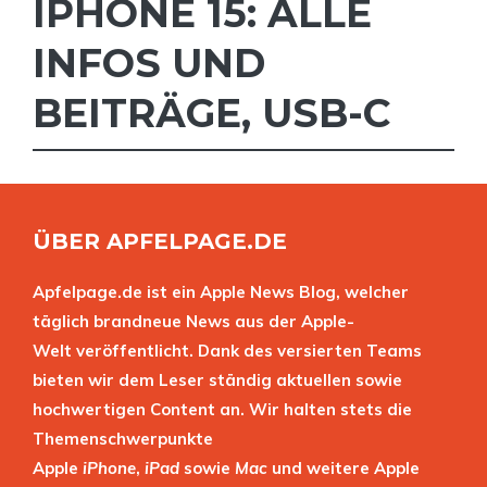
IPHONE 15: ALLE
INFOS UND
BEITRÄGE
,
USB-C
ÜBER APFELPAGE.DE
Apfelpage.de ist ein Apple News Blog, welcher
täglich brandneue News aus der Apple-
Welt veröffentlicht. Dank des versierten Teams
bieten wir dem Leser ständig aktuellen sowie
hochwertigen Content an. Wir halten stets die
Themenschwerpunkte
Apple
iPhone
,
iPad
sowie
Mac
und weitere Apple