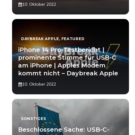
10. Oktober 2022
DAYBREAK APPLE
,
FEATURED
iPhone 14 Pro-Testbericht |
prominente Stimme für USB-C
am iPhone | Apples Modem
kommt nicht – Daybreak Apple
10. Oktober 2022
SONSTIGES
Beschlossene Sache: USB-C-