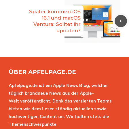
Später kommen iOS
16.1 und macOS
Ventura: Solltet ihr
updaten?
ÜBER APFELPAGE.DE
Apfelpage.de ist ein Apple News Blog, welcher
täglich brandneue News aus der Apple-
Welt veröffentlicht. Dank des versierten Teams
bieten wir dem Leser ständig aktuellen sowie
hochwertigen Content an. Wir halten stets die
Themenschwerpunkte