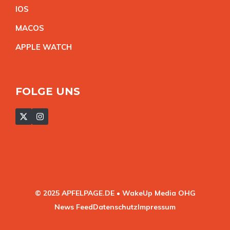
IO
S
MACO
S
APPLE WATC
H
FOLGE UNS
© 2025 APFELPAGE.DE • WakeUp Media OHG
News Feed
Datenschutz
Impressum