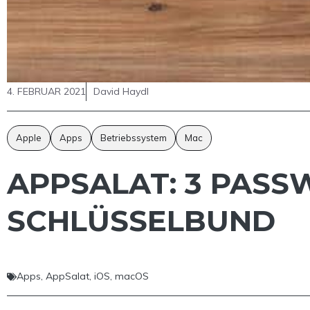
4. FEBRUAR 2021
David Haydl
Apple
Apps
Betriebssystem
Mac
APPSALAT: 3 PASS
SCHLÜSSELBUND
Apps
,
AppSalat
,
iOS
,
macOS