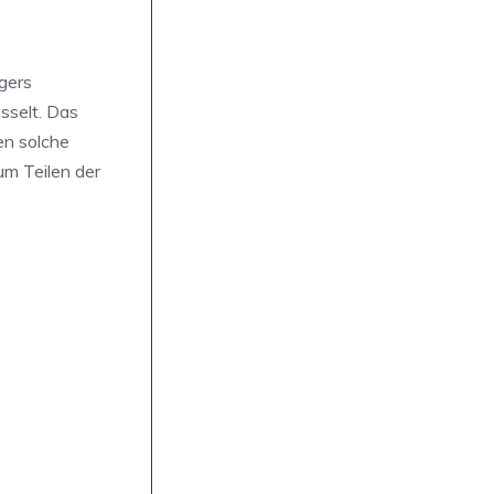
gers
sselt. Das
en solche
um Teilen der