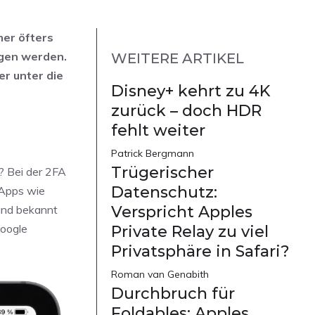
mer öfters
ngen werden.
WEITERE ARTIKEL
r unter die
Disney+ kehrt zu 4K
zurück – doch HDR
fehlt weiter
Patrick Bergmann
Trügerischer
? Bei der 2FA
Datenschutz:
 Apps wie
rund bekannt
Verspricht Apples
Google
Private Relay zu viel
Privatsphäre in Safari?
Roman van Genabith
Durchbruch für
Foldables: Apples