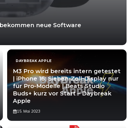
 + bekommen neue Software
DAYBREAK APPLE
M3 Pro wird bereits intern getestet
| iPhone 16: Sieben-Zoll-Display nur
für Pro-Modelle | Beats Studio
Buds+ kurz vor Start – Daybreak
Apple
15. Mai 2023