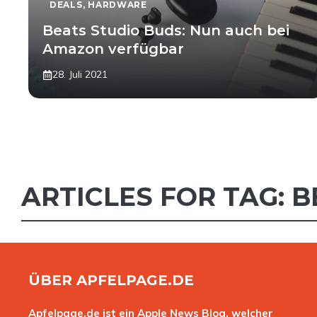
DEALS
,
HARDWARE
Beats Studio Buds: Nun auch bei
Amazon verfügbar
28. Juli 2021
ARTICLES FOR TAG:
B
ÜBER APFELPAGE.DE
Apfelpage.de ist ein Apple News Blog, welcher