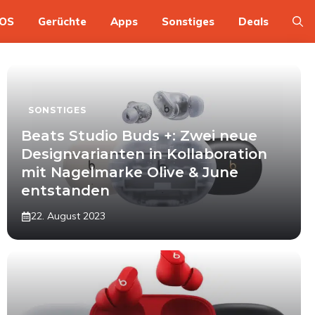
OS
Gerüchte
Apps
Sonstiges
Deals
SONSTIGES
Beats Studio Buds +: Zwei neue
Designvarianten in Kollaboration
mit Nagelmarke Olive & June
entstanden
22. August 2023