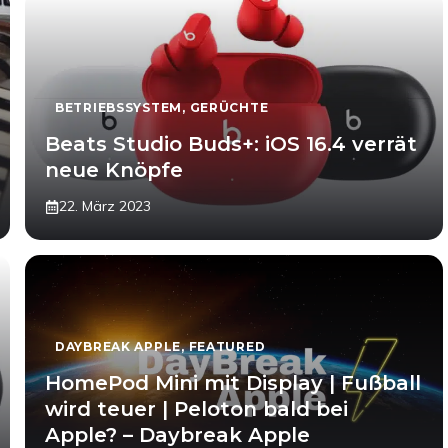
BETRIEBSSYSTEM
,
GERÜCHTE
Beats Studio Buds+: iOS 16.4 verrät
neue Knöpfe
22. März 2023
DAYBREAK APPLE
,
FEATURED
HomePod Mini mit Display | Fußball
wird teuer | Peloton bald bei
Apple? – Daybreak Apple