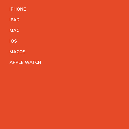
IPHON
E
IPA
D
MA
C
IO
S
MACO
S
APPLE WATC
H