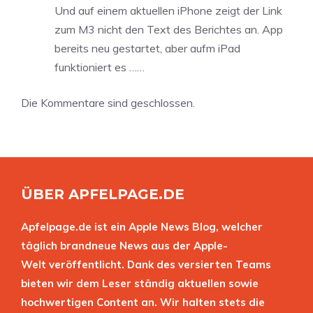
Und auf einem aktuellen iPhone zeigt der Link
zum M3 nicht den Text des Berichtes an. App
bereits neu gestartet, aber aufm iPad
funktioniert es ……
Die Kommentare sind geschlossen.
ÜBER APFELPAGE.DE
Apfelpage.de ist ein Apple News Blog, welcher
täglich brandneue News aus der Apple-
Welt veröffentlicht. Dank des versierten Teams
bieten wir dem Leser ständig aktuellen sowie
hochwertigen Content an. Wir halten stets die