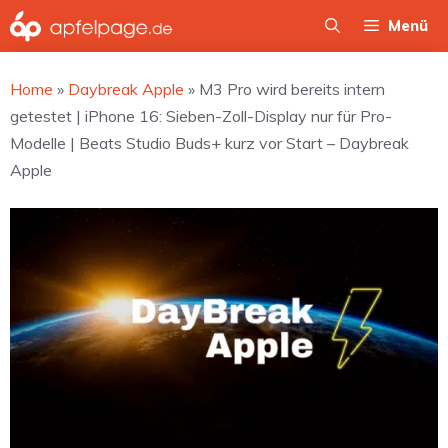
Zum
Menü
Inhalt
springen
Home
»
Daybreak Apple
»
M3 Pro wird bereits intern
getestet | iPhone 16: Sieben-Zoll-Display nur für Pro-
Modelle | Beats Studio Buds+ kurz vor Start – Daybreak
Apple