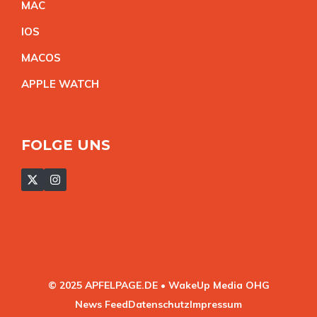
MA
C
IO
S
MACO
S
APPLE WATC
H
FOLGE UNS
© 2025 APFELPAGE.DE • WakeUp Media OHG
News Feed
Datenschutz
Impressum