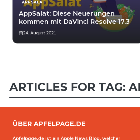
APPSALAT
AppSalat: Diese Neuerungen
kommen mit DaVinci Resolve 17.3
24. August 2021
ARTICLES FOR TAG:
A
ÜBER APFELPAGE.DE
Apfelpage.de ist ein Apple News Blog, welcher