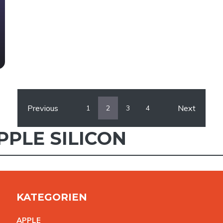
Previous
Next
1
2
3
4
PPLE SILICON
KATEGORIEN
APPL
E