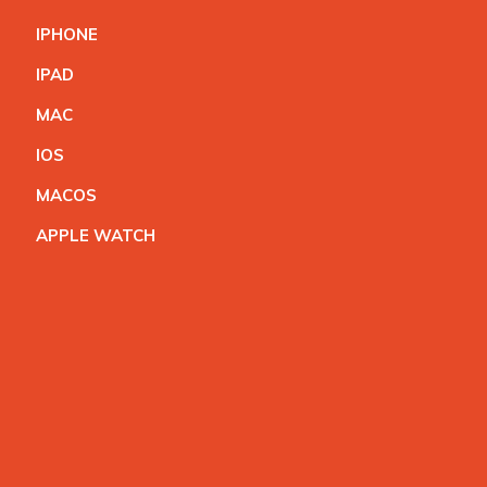
IPHON
E
IPA
D
MA
C
IO
S
MACO
S
APPLE WATC
H