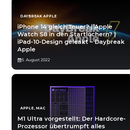
DAYBREAK APPLE
iPhone 14 gleich teuer? | Apple
Watch S8 in den Startlöchern? |
iPad-10-Design geleakt – Daybreak
Apple
5. August 2022
APPLE
,
MAC
M1 Ultra vorgestellt: Der Hardcore-
Prozessor übertrumpft alles