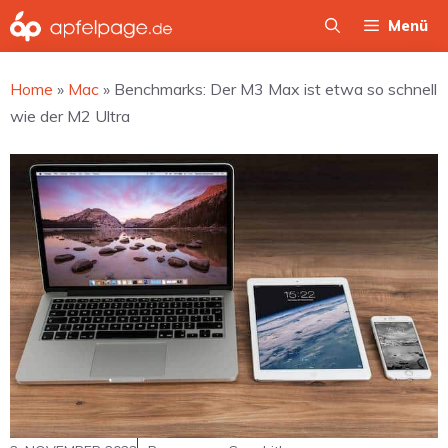
Zum
Menü
Inhalt
springen
Home
»
Mac
»
Benchmarks: Der M3 Max ist etwa so schnell
wie der M2 Ultra