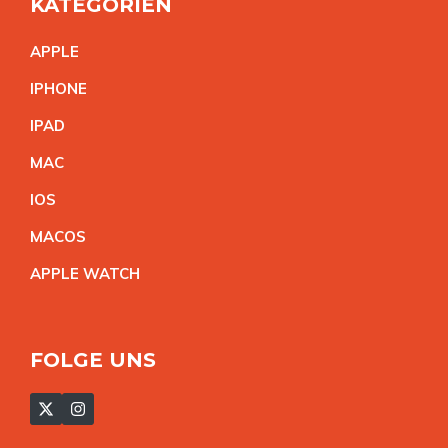
KATEGORIEN
APPL
E
IPHON
E
IPA
D
MA
C
IO
S
MACO
S
APPLE WATC
H
FOLGE UNS