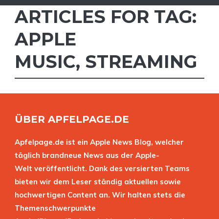
ARTICLES FOR TAG:
APPLE
MUSIC
,
STREAMING
ÜBER APFELPAGE.DE
Apfelpage.de ist ein Apple News Blog, welcher
täglich brandneue News aus der Apple-
Welt veröffentlicht. Dank des versierten Teams
bieten wir dem Leser ständig aktuellen sowie
hochwertigen Content an. Wir halten stets die
Themenschwerpunkte