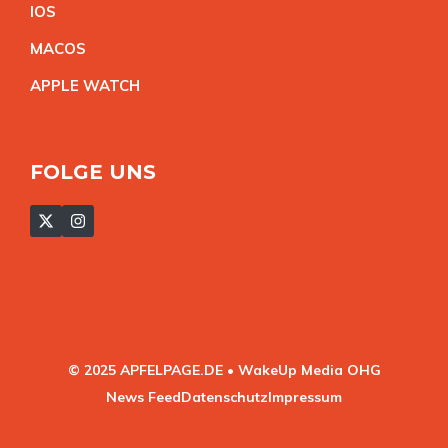
IO
S
MACO
S
APPLE WATC
H
FOLGE UNS
© 2025 APFELPAGE.DE • WakeUp Media OHG
News Feed
Datenschutz
Impressum