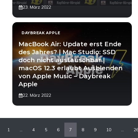
23. März 2022
DAYBREAK APPLE
MacBook Air: Update erst Ende
des Jahres? | Mac Studio: SSD
doch nicht austauschbar |
macOS 12.3 erlaubt Ausblenden
von Apple Music – Daybreak
Apple
22. März 2022
1
…
4
5
6
7
8
9
10
…
2