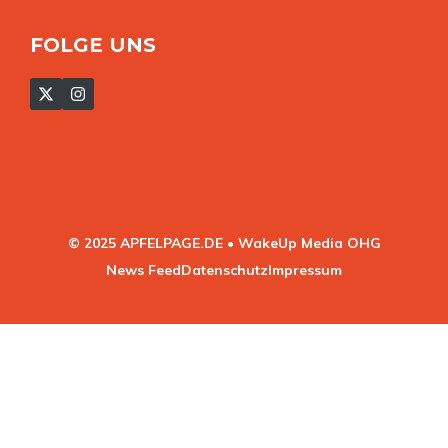
FOLGE UNS
© 2025 APFELPAGE.DE • WakeUp Media OHG
News Feed
Datenschutz
Impressum