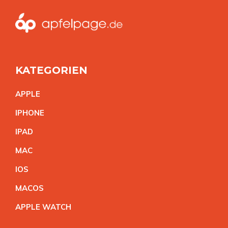
KATEGORIEN
APPL
E
IPHON
E
IPA
D
MA
C
IO
S
MACO
S
APPLE WATC
H