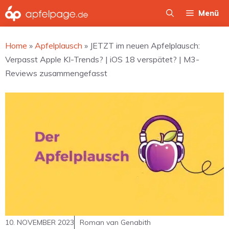
Zum
Menü
Inhalt
springen
Home
»
Apfelplausch
»
JETZT im neuen Apfelplausch:
Verpasst Apple KI-Trends? | iOS 18 verspätet? | M3-
Reviews zusammengefasst
10. NOVEMBER 2023
Roman van Genabith